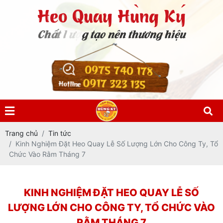
0975 740 178
0917 323 135
Hotline
Trang chủ
Tin tức
Kinh Nghiệm Đặt Heo Quay Lễ Số Lượng Lớn Cho Công Ty, Tổ
Chức Vào Rằm Tháng 7
KINH NGHIỆM ĐẶT HEO QUAY LỄ SỐ
LƯỢNG LỚN CHO CÔNG TY, TỔ CHỨC VÀO
RẰM THÁNG 7