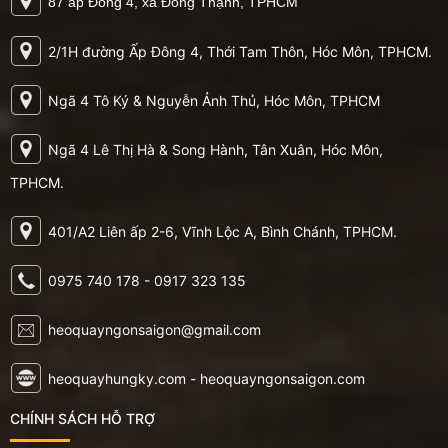
87 ấp Đông 4, xã Đông Thạnh, TPHCM
2/1H đường Ấp Đông 4, Thới Tam Thôn, Hóc Môn, TPHCM.
Ngã 4 Tô Ký & Nguyễn Ảnh Thủ, Hóc Môn, TPHCM
Ngã 4 Lê Thị Hà & Song Hành, Tân Xuân, Hóc Môn,
TPHCM.
401/A2 Liên ấp 2-6, Vĩnh Lộc A, Bình Chánh, TPHCM.
0975 740 178 - 0917 323 135
heoquayngonsaigon@gmail.com
heoquayhungky.com - heoquayngonsaigon.com
CHÍNH SÁCH HỖ TRỢ