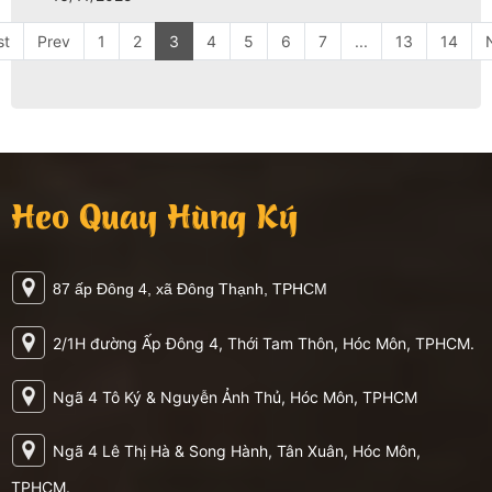
st
Prev
1
2
3
4
5
6
7
...
13
14
Heo Quay Hùng Ký
87 ấp Đông 4, xã Đông Thạnh, TPHCM
2/1H đường Ấp Đông 4, Thới Tam Thôn, Hóc Môn, TPHCM.
Ngã 4 Tô Ký & Nguyễn Ảnh Thủ, Hóc Môn, TPHCM
Ngã 4 Lê Thị Hà & Song Hành, Tân Xuân, Hóc Môn,
TPHCM.