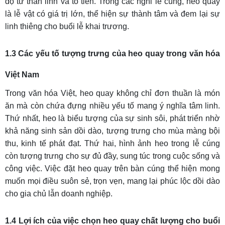
độ từ thần linh và tổ tiên. Trong các nghi lễ cúng, heo quay
là lễ vật có giá trị lớn, thể hiện sự thành tâm và đem lại sự
linh thiêng cho buổi lễ khai trương.
1.3 Các yếu tố tượng trưng của heo quay trong văn hóa
Việt Nam
Trong văn hóa Việt, heo quay không chỉ đơn thuần là món
ăn mà còn chứa đựng nhiều yếu tố mang ý nghĩa tâm linh.
Thứ nhất, heo là biểu tượng của sự sinh sôi, phát triển nhờ
khả năng sinh sản dồi dào, tượng trưng cho mùa màng bội
thu, kinh tế phát đạt. Thứ hai, hình ảnh heo trong lễ cúng
còn tượng trưng cho sự đủ đầy, sung túc trong cuộc sống và
công việc. Việc đặt heo quay trên bàn cúng thể hiện mong
muốn mọi điều suôn sẻ, trọn vẹn, mang lại phúc lộc dồi dào
cho gia chủ lẫn doanh nghiệp.
1.4 Lợi ích của việc chọn heo quay chất lượng cho buổi