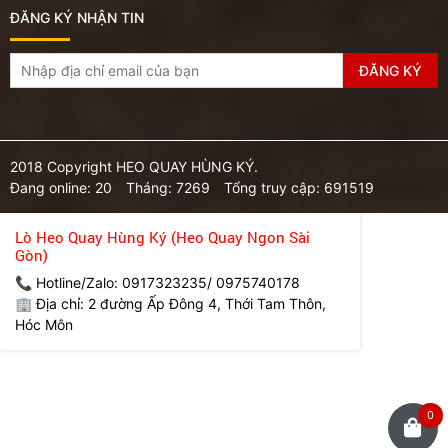
ĐĂNG KÝ NHẬN TIN
2018 Copyright HEO QUAY HÙNG KÝ.
Đang online: 20
Tháng: 7269
Tổng truy cập: 691519
Lò Heo Quay Hùng Ký (Heo Quay Ngon Sài
Gòn)
📞 Hotline/Zalo: 0917323235/ 0975740178
🏢 Địa chỉ: 2 đường Ấp Đông 4, Thới Tam Thôn,
Hóc Môn
0