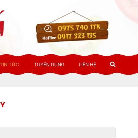
0975 740 178
0917 323 135
Hotline
TIN TỨC
TUYỂN DỤNG
LIÊN HỆ
TY