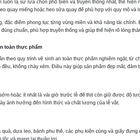
luôn là sự lựa chọn phổ biến và truyền thống nhất, thể hiện rõ
eo quay miếng hoặc heo sữa quay để phù hợp với quy mô và loạ
g, đặc điểm phong tục từng vùng miền và khả năng tài chính.
đúng chuẩn, phù hợp truyền thống và giúp thể hiện rõ lòng thàn
an toàn thực phẩm
n theo quy trình vệ sinh an toàn thực phẩm nghiêm ngặt, từ ch
ín đều, không cháy xém. Điều này giúp sản phẩm đẹp mắt, đảm bả
ớm hoặc ít nhất là vài giờ trước lễ để thịt còn giữ được độ t
này ảnh hưởng đến hình thức và chất lượng của lễ vật.
 quả, dưa leo, bánh phu thê, các phụ kiện cúng và giấy đựng d
 lộc và mang lại thuận lợi.