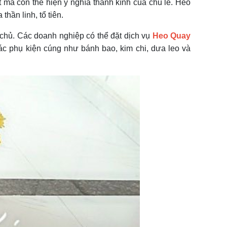
t mà còn thể hiện ý nghĩa thành kính của chủ lễ. Heo
hần linh, tổ tiên.
a chủ. Các doanh nghiệp có thể đặt dịch vụ
Heo Quay
c phụ kiện cúng như bánh bao, kim chi, dưa leo và