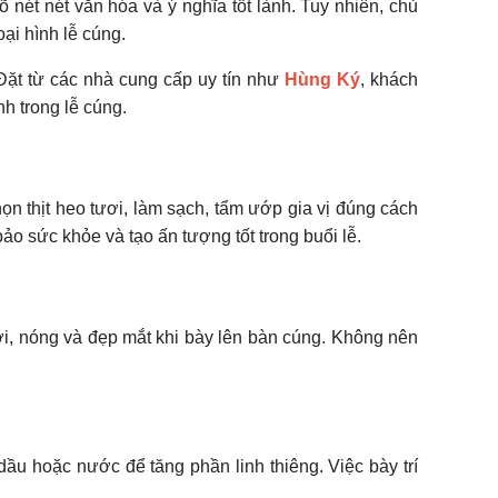
 nét nét văn hóa và ý nghĩa tốt lành. Tuy nhiên, chủ
i hình lễ cúng.
 Đặt từ các nhà cung cấp uy tín như
Hùng Ký
, khách
h trong lễ cúng.
ọn thịt heo tươi, làm sạch, tẩm ướp gia vị đúng cách
o sức khỏe và tạo ấn tượng tốt trong buổi lễ.
ươi, nóng và đẹp mắt khi bày lên bàn cúng. Không nên
ầu hoặc nước để tăng phần linh thiêng. Việc bày trí