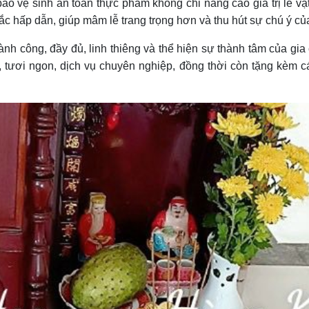
o vệ sinh an toàn thực phẩm không chỉ nâng cao giá trị lễ vậ
c hấp dẫn, giúp mâm lễ trang trọng hơn và thu hút sự chú ý của t
ành công, đầy đủ, linh thiêng và thể hiện sự thành tâm của gi
tươi ngon, dịch vụ chuyên nghiệp, đồng thời còn tặng kèm cá