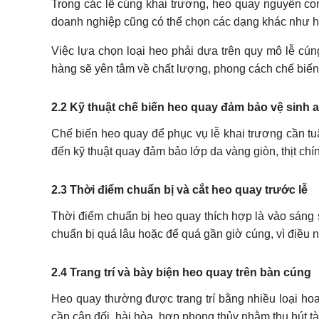
Trong các lễ cúng khai trương, heo quay nguyên con 
doanh nghiệp cũng có thể chọn các dạng khác như h
Việc lựa chọn loại heo phải dựa trên quy mô lễ cún
hàng sẽ yên tâm về chất lượng, phong cách chế biến 
2.2 Kỹ thuật chế biến heo quay đảm bảo vệ sinh 
Chế biến heo quay để phục vụ lễ khai trương cần tuâ
đến kỹ thuật quay đảm bảo lớp da vàng giòn, thịt ch
2.3 Thời điểm chuẩn bị và cắt heo quay trước lễ
Thời điểm chuẩn bị heo quay thích hợp là vào sáng s
chuẩn bị quá lâu hoặc để quá gần giờ cúng, vì điều 
2.4 Trang trí và bày biện heo quay trên bàn cúng
Heo quay thường được trang trí bằng nhiều loại hoa
cần cân đối, hài hòa, hợp phong thủy nhằm thu hút tài