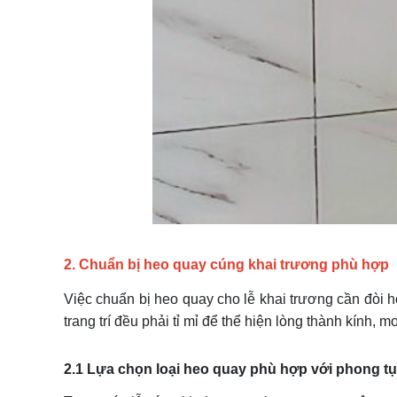
2. Chuẩn bị heo quay cúng khai trương phù hợp
Việc chuẩn bị heo quay cho lễ khai trương cần đòi h
trang trí đều phải tỉ mỉ để thể hiện lòng thành kính, 
2.1 Lựa chọn loại heo quay phù hợp với phong t