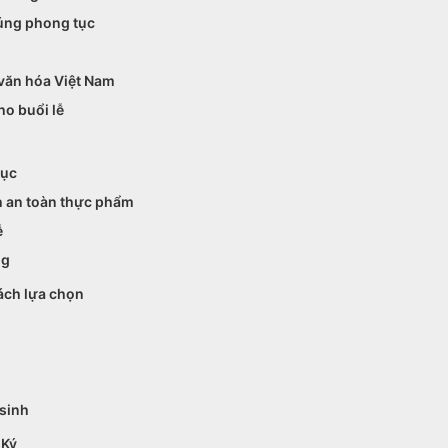
đúng phong tục
 văn hóa Việt Nam
ho buổi lễ
tục
h an toàn thực phẩm
ễ
ng
cách lựa chọn
 sinh
 Ký