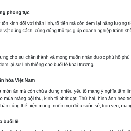
úng phong tục
tôn kính đối với thần linh, tổ tiên mà còn đem lại năng lượng
ị lễ vật đúng cách, cúng đúng thủ tục giúp doanh nghiệp tránh 
 trưng cho sự chân thành và mong muốn nhận được phù hộ phù độ 
 đem lại sự linh thiêng cho buổi lễ khai trương.
ăn hóa Việt Nam
à món ăn mà còn chứa đựng nhiều yếu tố mang ý nghĩa tâm linh
o mùa màng bội thu, kinh tế phát đạt. Thứ hai, hình ảnh heo t
n bàn cúng thể hiện mong muốn mọi điều suôn sẻ, trọn vẹn, mang
o buổi lễ