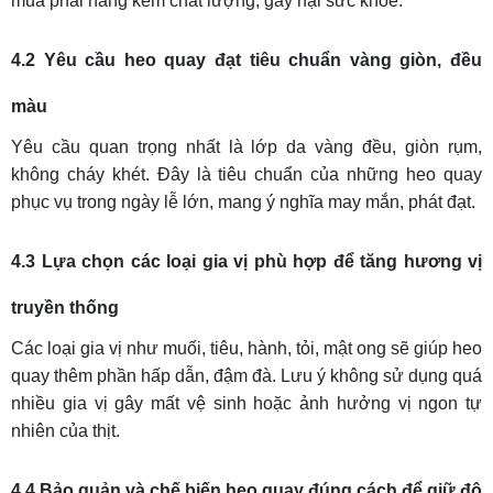
mua phải hàng kém chất lượng, gây hại sức khỏe.
4.2 Yêu cầu heo quay đạt tiêu chuẩn vàng giòn, đều
màu
Yêu cầu quan trọng nhất là lớp da vàng đều, giòn rụm,
không cháy khét. Đây là tiêu chuẩn của những heo quay
phục vụ trong ngày lễ lớn, mang ý nghĩa may mắn, phát đạt.
4.3 Lựa chọn các loại gia vị phù hợp để tăng hương vị
truyền thống
Các loại gia vị như muối, tiêu, hành, tỏi, mật ong sẽ giúp heo
quay thêm phần hấp dẫn, đậm đà. Lưu ý không sử dụng quá
nhiều gia vị gây mất vệ sinh hoặc ảnh hưởng vị ngon tự
nhiên của thịt.
4.4 Bảo quản và chế biến heo quay đúng cách để giữ độ