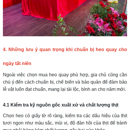
4. Những lưu ý quan trọng khi chuẩn bị heo quay cho
ngày tất niên
Ngoài việc chọn mua heo quay phù hợp, gia chủ cũng cần
chú ý đến cách chuẩn bị, chế biến và bảo quản để đảm bảo
lễ vật luôn đạt chuẩn, mang lại tài lộc, bình an cho năm mới.
4.1 Kiểm tra kỹ nguồn gốc xuất xứ và chất lượng thịt
Chọn heo có giấy tờ rõ ràng, kiểm tra các dấu hiệu của thịt
tươi ngon như màu sắc, mùi vị, độ đàn hồi của thịt để tránh