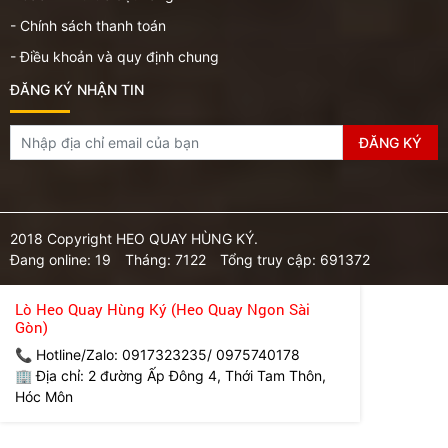
- Chính sách thanh toán
- Điều khoản và quy định chung
ĐĂNG KÝ NHẬN TIN
2018 Copyright HEO QUAY HÙNG KÝ.
Đang online: 19
Tháng: 7122
Tổng truy cập: 691372
Lò Heo Quay Hùng Ký (Heo Quay Ngon Sài
Gòn)
📞 Hotline/Zalo: 0917323235/ 0975740178
🏢 Địa chỉ: 2 đường Ấp Đông 4, Thới Tam Thôn,
Hóc Môn