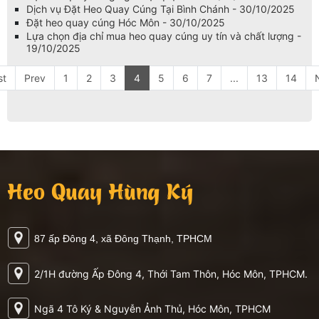
Dịch vụ Đặt Heo Quay Cúng Tại Bình Chánh - 30/10/2025
Đặt heo quay cúng Hóc Môn - 30/10/2025
Lựa chọn địa chỉ mua heo quay cúng uy tín và chất lượng -
19/10/2025
st
Prev
1
2
3
4
5
6
7
...
13
14
Heo Quay Hùng Ký
87 ấp Đông 4, xã Đông Thạnh, TPHCM
2/1H đường Ấp Đông 4, Thới Tam Thôn, Hóc Môn, TPHCM.
Ngã 4 Tô Ký & Nguyễn Ảnh Thủ, Hóc Môn, TPHCM