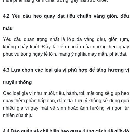
mua phải hàng kém chất lượng, gây hại sức khỏe.
4.2 Yêu cầu heo quay đạt tiêu chuẩn vàng giòn, đều
màu
Yêu cầu quan trọng nhất là lớp da vàng đều, giòn rụm,
không cháy khét. Đây là tiêu chuẩn của những heo quay
phục vụ trong ngày lễ lớn, mang ý nghĩa may mắn, phát đạt.
4.3 Lựa chọn các loại gia vị phù hợp để tăng hương vị
truyền thống
Các loại gia vị như muối, tiêu, hành, tỏi, mật ong sẽ giúp heo
quay thêm phần hấp dẫn, đậm đà. Lưu ý không sử dụng quá
nhiều gia vị gây mất vệ sinh hoặc ảnh hưởng vị ngon tự
nhiên của thịt.
4.4 Bảo quản và chế biến heo quay đúng cách để giữ độ