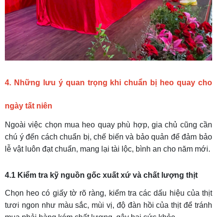
4. Những lưu ý quan trọng khi chuẩn bị heo quay cho
ngày tất niên
Ngoài việc chọn mua heo quay phù hợp, gia chủ cũng cần
chú ý đến cách chuẩn bị, chế biến và bảo quản để đảm bảo
lễ vật luôn đạt chuẩn, mang lại tài lộc, bình an cho năm mới.
4.1 Kiểm tra kỹ nguồn gốc xuất xứ và chất lượng thịt
Chọn heo có giấy tờ rõ ràng, kiểm tra các dấu hiệu của thịt
tươi ngon như màu sắc, mùi vị, độ đàn hồi của thịt để tránh