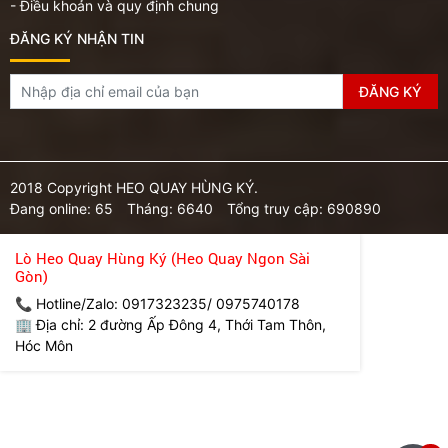
- Điều khoản và quy định chung
ĐĂNG KÝ NHẬN TIN
2018 Copyright HEO QUAY HÙNG KÝ.
Đang online: 65
Tháng: 6640
Tổng truy cập: 690890
Lò Heo Quay Hùng Ký (Heo Quay Ngon Sài
Gòn)
📞 Hotline/Zalo: 0917323235/ 0975740178
🏢 Địa chỉ: 2 đường Ấp Đông 4, Thới Tam Thôn,
Hóc Môn