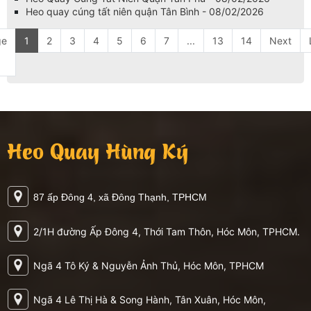
Heo quay cúng tất niên quận Tân Bình - 08/02/2026
ge
1
2
3
4
5
6
7
...
13
14
Next
Heo Quay Hùng Ký
87 ấp Đông 4, xã Đông Thạnh, TPHCM
2/1H đường Ấp Đông 4, Thới Tam Thôn, Hóc Môn, TPHCM.
Ngã 4 Tô Ký & Nguyễn Ảnh Thủ, Hóc Môn, TPHCM
Ngã 4 Lê Thị Hà & Song Hành, Tân Xuân, Hóc Môn,